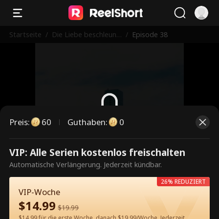
Startseite
/
Die Liebe beschleuni
/
Episode 38
gen
Preis
:
60
Guthaben
:
0
Dies ist eine kostenpflichtige
VIP: Alle Serien kostenlos freischalten
Episode. Bitte entsperren, um
Automatische Verlängerung. Jederzeit kündbar.
weiterzusehen.
26% REDUZIERT
VIP-Woche
$
14.99
$
19.99
60
Jetzt entsperren
$14.99 für die erste Woche, danach $19.99/Woche. Jederzeit