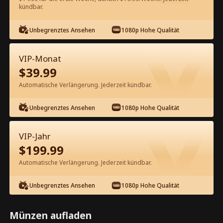
kündbar.
Kostenlos in der App ansehen
Unbegrenztes Ansehen
1080p Hohe Qualität
VIP-Monat
$
39.99
Automatische Verlängerung. Jederzeit kündbar.
Unbegrenztes Ansehen
1080p Hohe Qualität
Episode 38 - Die Liebe beschleunigen
Kompletter Film
VIP-Jahr
$
199.99
0-49
50-57
Alle Episoden
Automatische Verlängerung. Jederzeit kündbar.
38
39
40
41
42
4
Unbegrenztes Ansehen
1080p Hohe Qualität
Münzen aufladen