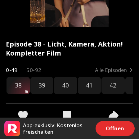
Episode 38 - Licht, Kamera, Aktion!
Kompletter Film
0-49
50-92
Alle Episoden
38
39
40
41
42
4
App-exklusiv: Kostenlos
3k
78.6k
Teilen
Öffnen
freischalten