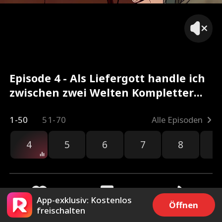
Episode 4 - Als Liefergott handle ich
zwischen zwei Welten Kompletter
Film
1-50
51-70
Alle Episoden
4
5
6
7
8
9
App-exklusiv: Kostenlos
Öffnen
freischalten
131
347
Teilen