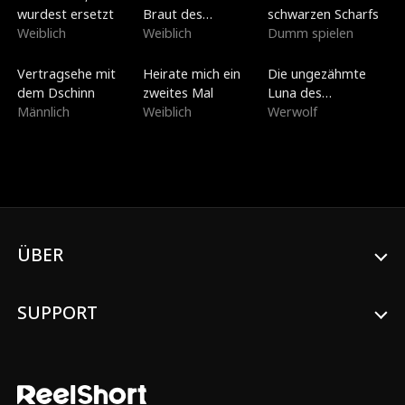
wurdest ersetzt
Braut des
schwarzen Scharfs
Weiblich
Kriegsherrn
Weiblich
Dumm spielen
Synchronisiert
Neu
Neu
Vertragsehe mit
Heirate mich ein
Die ungezähmte
dem Dschinn
zweites Mal
Luna des
Männlich
Weiblich
Lykanerkönigs
Werwolf
ÜBER
SUPPORT