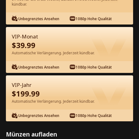
kündbar.
Kostenlos in der App ansehen
Unbegrenztes Ansehen
1080p Hohe Qualität
VIP-Monat
$
39.99
Automatische Verlängerung. Jederzeit kündbar.
Unbegrenztes Ansehen
1080p Hohe Qualität
Episode 40 - Das Licht in der
Dunkelheit Kompletter Film
VIP-Jahr
$
199.99
1-50
51-76
Alle Episoden
Automatische Verlängerung. Jederzeit kündbar.
40
41
42
43
44
4
Unbegrenztes Ansehen
1080p Hohe Qualität
Münzen aufladen