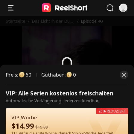
Startseite
/
Das Licht in der Dunk
/
Episode 40
elheit
Preis
:
60
Guthaben
:
0
Dies ist eine kostenpflichtige
VIP: Alle Serien kostenlos freischalten
Episode. Bitte entsperren, um
Automatische Verlängerung. Jederzeit kündbar.
weiterzusehen.
26% REDUZIERT
VIP-Woche
$
14.99
$
19.99
60
Jetzt entsperren
$14.99 für die erste Woche, danach $19.99/Woche. Jederzeit