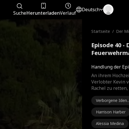
Deutsch
Suche
Herunterladen
Verlauf
Startseite
/
Der Mi
ann un
Episode 40 - 
Feuerwehrma
Kompletter 
Handlung der Epi
An ihrem Hochzei
Verlobter Kevin v
Rachel zu retten,
Verborgene Ident
tät
Harrison Harber
Alessia Medina