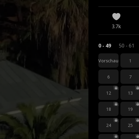
3.7k
0 - 49
50 - 61
Vorschau
1
6
7
12
13
18
19
24
25