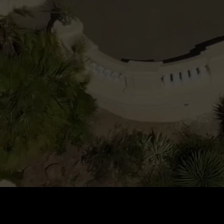
Preis
:
60
Guthaben
:
0