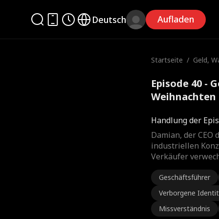
Aufladen
Deutsch
Startseite
/
Geld, W
hnacht
Episode 40 - 
Weihnachten 
Handlung der Epis
Damian, der CEO d
industriellen Kon
Verkäufer verwech
Geschäftsführer
Verborgene Identi
Missverständnis