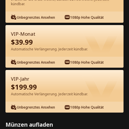
kündbar.
Kostenlos in der App ansehen
Unbegrenztes Ansehen
1080p Hohe Qualität
VIP-Monat
$
39.99
Automatische Verlängerung. Jederzeit kündbar.
Unbegrenztes Ansehen
1080p Hohe Qualität
Episode 40 - Lady Boss nimmt es mit
Vegas Bullies auf Kompletter Film
VIP-Jahr
$
199.99
0-49
50-80
Alle Episoden
Automatische Verlängerung. Jederzeit kündbar.
40
41
42
43
44
4
Unbegrenztes Ansehen
1080p Hohe Qualität
Münzen aufladen