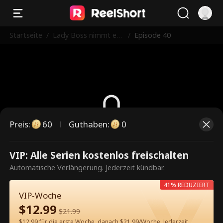
Startseite
/
Lady Boss nimmt es
/
Episode 40
mit Vegas Bullies auf
Preis
:
60
Guthaben
:
0
Dies ist eine kostenpflichtige
VIP: Alle Serien kostenlos freischalten
Episode. Bitte entsperren, um
Automatische Verlängerung. Jederzeit kündbar.
weiterzusehen.
41% REDUZIERT
VIP-Woche
$
12.99
$
21.99
60
Jetzt entsperren
$12.99 für die erste Woche, danach $21.99/Woche. Jederzeit