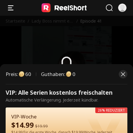
Startseite
/
Lady Boss nimmt es
/
Episode 41
mit Vegas Bullies auf
Preis
:
60
Guthaben
:
0
Dies ist eine kostenpflichtige
VIP: Alle Serien kostenlos freischalten
Episode. Bitte entsperren, um
Automatische Verlängerung. Jederzeit kündbar.
weiterzusehen.
26% REDUZIERT
VIP-Woche
$
14.99
$
19.99
60
Jetzt entsperren
$14.99 für die erste Woche, danach $19.99/Woche. Jederzeit