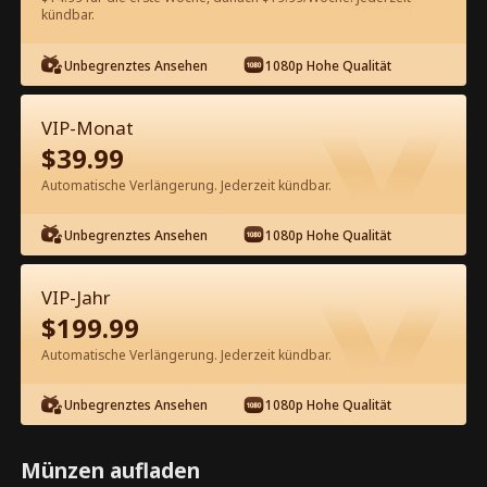
kündbar.
Kostenlos in der App ansehen
Unbegrenztes Ansehen
1080p Hohe Qualität
VIP-Monat
$
39.99
Automatische Verlängerung. Jederzeit kündbar.
Unbegrenztes Ansehen
1080p Hohe Qualität
Episode 41 - Lady Boss nimmt es mit
Vegas Bullies auf Kompletter Film
VIP-Jahr
$
199.99
0-49
50-80
Alle Episoden
Automatische Verlängerung. Jederzeit kündbar.
41
42
43
44
45
4
Unbegrenztes Ansehen
1080p Hohe Qualität
Münzen aufladen