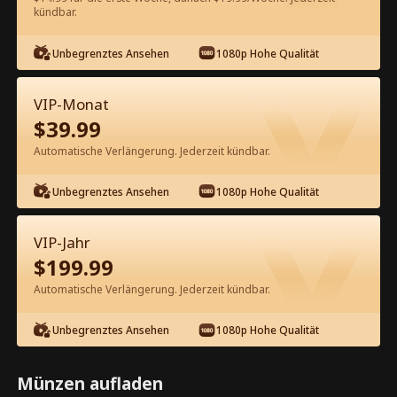
60
Jetzt entsperren
kündbar.
Unbegrenztes Ansehen
1080p Hohe Qualität
Kostenlos in der App ansehen
VIP-Monat
$
39.99
Automatische Verlängerung. Jederzeit kündbar.
Unbegrenztes Ansehen
1080p Hohe Qualität
Episode 41 - Lieber Ehemann, lösch
VIP-Jahr
meine Nummer Kompletter Film
$
199.99
Automatische Verlängerung. Jederzeit kündbar.
0-49
50-88
Alle Episoden
Unbegrenztes Ansehen
1080p Hohe Qualität
41
42
43
44
45
4
Münzen aufladen