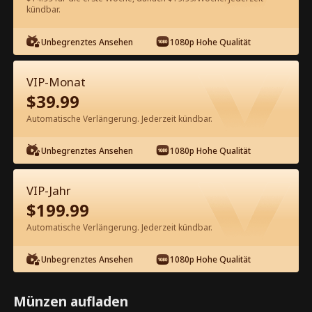
60
Jetzt entsperren
kündbar.
Unbegrenztes Ansehen
1080p Hohe Qualität
Kostenlos in der App ansehen
VIP-Monat
$
39.99
Automatische Verlängerung. Jederzeit kündbar.
Unbegrenztes Ansehen
1080p Hohe Qualität
Episode 42 - Herzog mit Vorteilen
VIP-Jahr
Kompletter Film
$
199.99
Automatische Verlängerung. Jederzeit kündbar.
0-49
50-88
Alle Episoden
Unbegrenztes Ansehen
1080p Hohe Qualität
42
43
44
45
46
4
Münzen aufladen