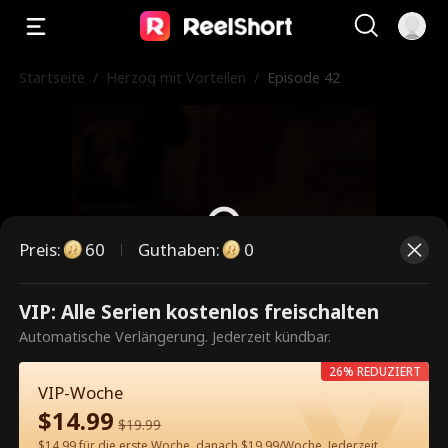
Startseite
/
Herzog mit Vorteilen
/
Episode 42
Preis
:
60
Guthaben
:
0
VIP: Alle Serien kostenlos freischalten
Dies ist eine kostenpflichtige
Automatische Verlängerung. Jederzeit kündbar.
Episode. Bitte entsperren, um
26% REDUZIERT
weiterzusehen.
VIP-Woche
$
14.99
$
19.99
$14.99 für die erste Woche, danach $19.99/Woche. Jederzeit