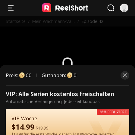
Startseite
/
Mein Wachmann-Vat
/
Episode 42
er ist reich
Preis
:
60
Guthaben
:
0
Dies ist eine kostenpflichtige
VIP: Alle Serien kostenlos freischalten
Episode. Bitte entsperren, um
Automatische Verlängerung. Jederzeit kündbar.
weiterzusehen.
26% REDUZIERT
VIP-Woche
$
14.99
$
19.99
60
Jetzt entsperren
$14.99 für die erste Woche, danach $19.99/Woche. Jederzeit