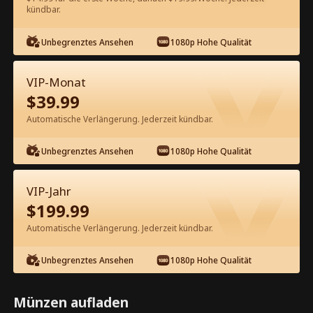
kündbar.
Kostenlos in der App ansehen
Unbegrenztes Ansehen
1080p Hohe Qualität
VIP-Monat
$
39.99
Automatische Verlängerung. Jederzeit kündbar.
Unbegrenztes Ansehen
1080p Hohe Qualität
Episode 42 - Mein Wachmann-Vater
ist reich Kompletter Film
VIP-Jahr
$
199.99
1-50
51-80
Alle Episoden
Automatische Verlängerung. Jederzeit kündbar.
42
43
44
45
46
4
Unbegrenztes Ansehen
1080p Hohe Qualität
Münzen aufladen