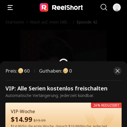
Startseite
/
Wach auf, mein Millia
/
Episode 42
rdär
Preis
:
60
Guthaben
:
0
VIP: Alle Serien kostenlos freischalten
Dies ist eine kostenpflichtige
Automatische Verlängerung. Jederzeit kündbar.
Episode. Bitte entsperren, um
26% REDUZIERT
weiterzusehen.
VIP-Woche
$
14.99
$
19.99
$14.99 für die erste Woche, danach $19.99/Woche. Jederzeit