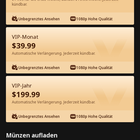
60
Jetzt entsperren
kündbar.
Unbegrenztes Ansehen
1080p Hohe Qualität
Kostenlos in der App ansehen
VIP-Monat
$
39.99
Automatische Verlängerung. Jederzeit kündbar.
Unbegrenztes Ansehen
1080p Hohe Qualität
Episode 42 - Wach auf, mein
VIP-Jahr
Milliardär Kompletter Film
$
199.99
Automatische Verlängerung. Jederzeit kündbar.
1-50
51-72
Alle Episoden
Unbegrenztes Ansehen
1080p Hohe Qualität
42
43
44
45
46
4
Münzen aufladen