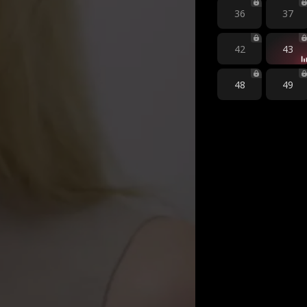
36
37
42
43
48
49