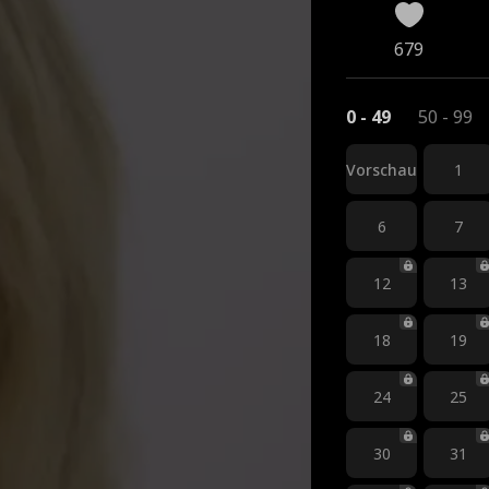
679
0 - 49
50 - 99
Vorschau
1
6
7
12
13
18
19
24
25
30
31