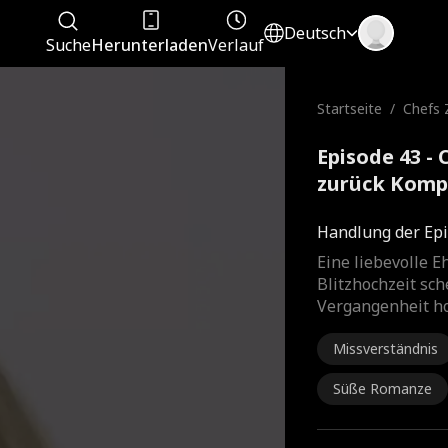
Deutsch
Suche
Herunterladen
Verlauf
Startseite
/
Chefs 
a zurü
Episode 43 -
zurück Kompl
Handlung der Epi
Eine liebevolle E
Blitzhochzeit sch
Vergangenheit h
Missverständnis
Süße Romanze