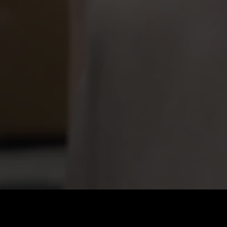
Preis
:
60
Guthaben
:
0