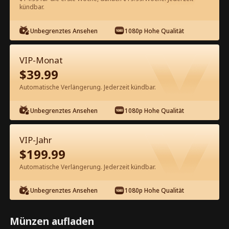
kündbar.
Kostenlos in der App ansehen
Unbegrenztes Ansehen
1080p Hohe Qualität
VIP-Monat
$
39.99
Automatische Verlängerung. Jederzeit kündbar.
Unbegrenztes Ansehen
1080p Hohe Qualität
Episode 43 - Die Erbin hat ihren
Mann auf die schwarze Liste gesetzt
VIP-Jahr
Kompletter Film
$
199.99
1-50
51-85
Alle Episoden
Automatische Verlängerung. Jederzeit kündbar.
43
44
45
46
47
4
Unbegrenztes Ansehen
1080p Hohe Qualität
Münzen aufladen