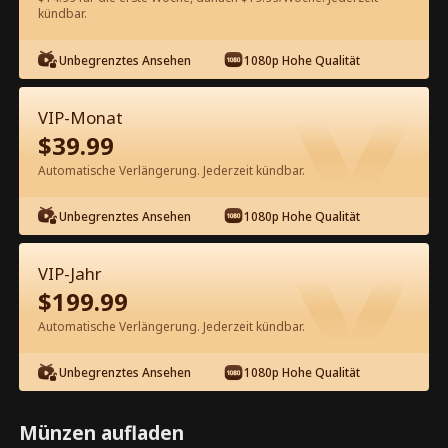
60
Jetzt entsperren
kündbar.
Unbegrenztes Ansehen
1080p Hohe Qualität
Kostenlos in der App ansehen
VIP-Monat
$
39.99
Automatische Verlängerung. Jederzeit kündbar.
Unbegrenztes Ansehen
1080p Hohe Qualität
Episode 44 - Das starke Comeback
VIP-Jahr
des Elite-Erben Kompletter Film
$
199.99
Automatische Verlängerung. Jederzeit kündbar.
0-49
50-53
Alle Episoden
Unbegrenztes Ansehen
1080p Hohe Qualität
44
45
46
47
48
4
Münzen aufladen