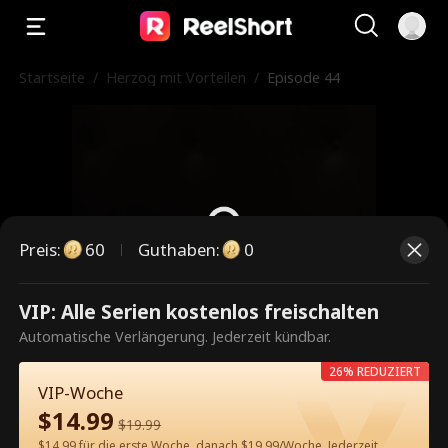
Startseite
/
Herzog mit Vorteilen
/
Episode 44
Preis
:
60
Guthaben
:
0
VIP: Alle Serien kostenlos freischalten
Dies ist eine kostenpflichtige
Automatische Verlängerung. Jederzeit kündbar.
Episode. Bitte entsperren, um
26% REDUZIERT
weiterzusehen.
VIP-Woche
$
14.99
$
19.99
$14.99 für die erste Woche, danach $19.99/Woche. Jederzeit