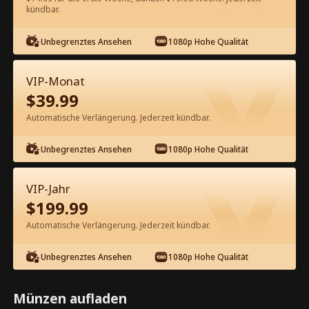
60
Jetzt entsperren
kündbar.
Unbegrenztes Ansehen
1080p Hohe Qualität
Kostenlos in der App ansehen
VIP-Monat
$
39.99
Automatische Verlängerung. Jederzeit kündbar.
Unbegrenztes Ansehen
1080p Hohe Qualität
Episode 44 - Herzog mit Vorteilen
VIP-Jahr
Kompletter Film
$
199.99
Automatische Verlängerung. Jederzeit kündbar.
0-49
50-88
Alle Episoden
Unbegrenztes Ansehen
1080p Hohe Qualität
44
45
46
47
48
4
Münzen aufladen