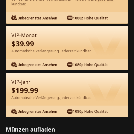
60
Jetzt entsperren
kündbar.
Unbegrenztes Ansehen
1080p Hohe Qualität
Kostenlos in der App ansehen
VIP-Monat
$
39.99
Automatische Verlängerung. Jederzeit kündbar.
Unbegrenztes Ansehen
1080p Hohe Qualität
Episode 44 - Zurück! Ich bin die echte
VIP-Jahr
Frau CEO Kompletter Film
$
199.99
Automatische Verlängerung. Jederzeit kündbar.
0-49
50-71
Alle Episoden
Unbegrenztes Ansehen
1080p Hohe Qualität
44
45
46
47
48
4
Münzen aufladen