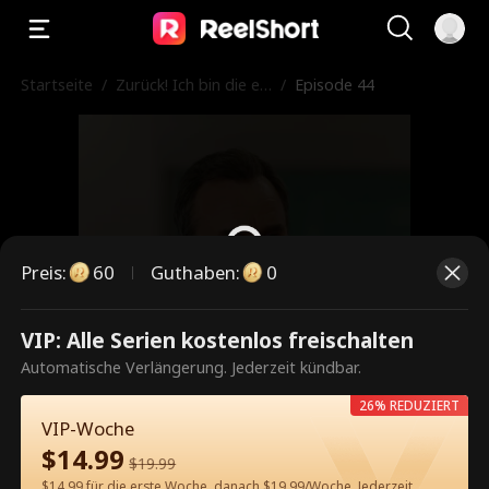
Startseite
/
Zurück! Ich bin die ec
/
Episode 44
hte Frau CEO
Preis
:
60
Guthaben
:
0
VIP: Alle Serien kostenlos freischalten
Dies ist eine kostenpflichtige
Automatische Verlängerung. Jederzeit kündbar.
Episode. Bitte entsperren, um
26% REDUZIERT
weiterzusehen.
VIP-Woche
$
14.99
$
19.99
$14.99 für die erste Woche, danach $19.99/Woche. Jederzeit