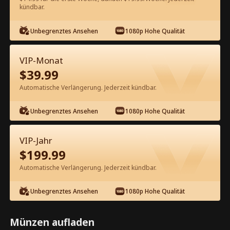
kündbar.
Kostenlos in der App ansehen
Unbegrenztes Ansehen
1080p Hohe Qualität
VIP-Monat
$
39.99
Automatische Verlängerung. Jederzeit kündbar.
Unbegrenztes Ansehen
1080p Hohe Qualität
Episode 47 - Deine unerwünschte
Mutter ist mein Schatz Kompletter
VIP-Jahr
Film
$
199.99
1-50
51-69
Alle Episoden
Automatische Verlängerung. Jederzeit kündbar.
45
46
47
48
49
50
Unbegrenztes Ansehen
1080p Hohe Qualität
Münzen aufladen