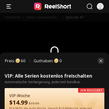
Startseite
/
Deine unerwünschte
/
Episode 47
Mutter ist mein Scha
tz
Preis
:
60
Guthaben
:
0
Dies ist eine kostenpflichtige
VIP: Alle Serien kostenlos freischalten
Episode. Bitte entsperren, um
Automatische Verlängerung. Jederzeit kündbar.
weiterzusehen.
26% REDUZIERT
VIP-Woche
$
14.99
$
19.99
60
Jetzt entsperren
$14.99 für die erste Woche, danach $19.99/Woche. Jederzeit