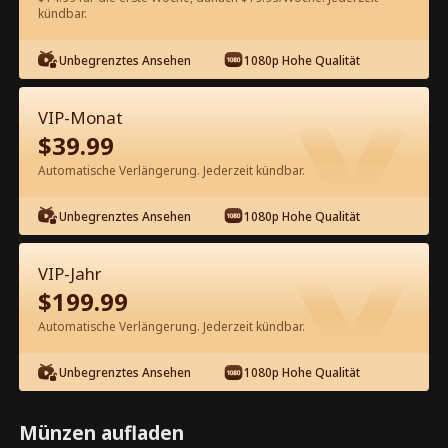
kündbar.
Kostenlos in der App ansehen
Unbegrenztes Ansehen
1080p Hohe Qualität
VIP-Monat
$
39.99
Automatische Verlängerung. Jederzeit kündbar.
Unbegrenztes Ansehen
1080p Hohe Qualität
Episode 47 - Die Frau des CEOs: Von
ihren drei Brüdern verwöhnt
VIP-Jahr
Kompletter Film
$
199.99
1-50
51-83
Alle Episoden
Automatische Verlängerung. Jederzeit kündbar.
45
46
47
48
49
50
Unbegrenztes Ansehen
1080p Hohe Qualität
Münzen aufladen