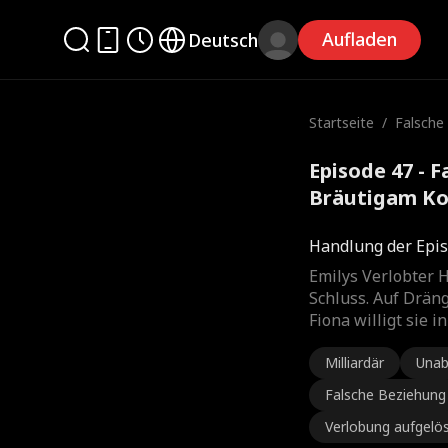
Aufladen
Deutsch
Startseite
/
Falsche 
r Bräut
Episode 47 - F
Bräutigam Ko
Handlung der Epis
Emilys Verlobter 
Schluss. Auf Drän
Fiona willigt sie 
Milliardär
Unab
Falsche Beziehung
Verlobung aufgelö