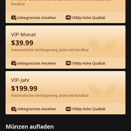
60
Jetzt entsperren
kündbar.
Unbegrenztes Ansehen
1080p Hohe Qualität
Kostenlos in der App ansehen
VIP-Monat
$
39.99
Automatische Verlängerung. Jederzeit kündbar.
Unbegrenztes Ansehen
1080p Hohe Qualität
Episode 47 - Geheime Erbin:
VIP-Jahr
Blitzheirat mit dem CEO Kompletter
$
199.99
Film
Automatische Verlängerung. Jederzeit kündbar.
1-50
51-70
Alle Episoden
Unbegrenztes Ansehen
1080p Hohe Qualität
45
46
47
48
49
50
Münzen aufladen