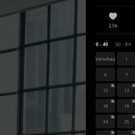
2.5k
0 - 49
50 - 84
Vorschau
1
6
7
12
13
18
19
24
25