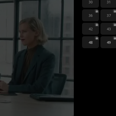
30
31
36
37
42
43
48
49