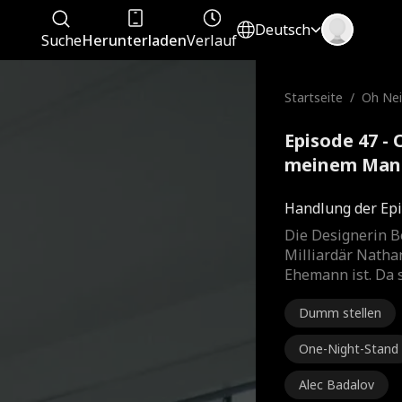
Deutsch
Suche
Herunterladen
Verlauf
Startseite
/
Oh Nei
em Man
Episode 47 - 
meinem Mann
Film
Handlung der Epi
Die Designerin Be
Milliardär Nathan
Ehemann ist. Da s
Dumm stellen
One-Night-Stand
Alec Badalov