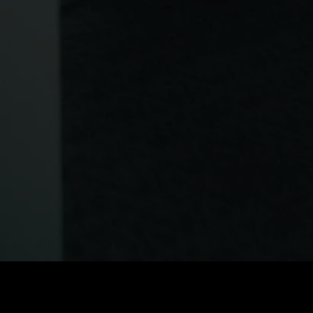
Preis
:
60
Guthaben
:
0