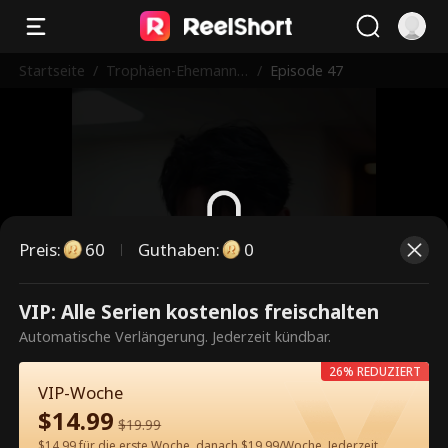
Startseite
/
Trophäen-Ehemann
/
Episode 47
wird zum Tycoon
Preis
:
60
Guthaben
:
0
Dies ist eine kostenpflichtige
VIP: Alle Serien kostenlos freischalten
Episode. Bitte entsperren, um
Automatische Verlängerung. Jederzeit kündbar.
weiterzusehen.
26% REDUZIERT
VIP-Woche
$
14.99
$
19.99
60
Jetzt entsperren
$14.99 für die erste Woche, danach $19.99/Woche. Jederzeit