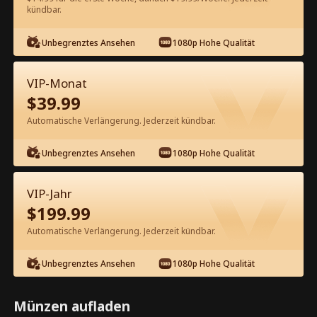
kündbar.
Kostenlos in der App ansehen
Unbegrenztes Ansehen
1080p Hohe Qualität
VIP-Monat
$
39.99
Automatische Verlängerung. Jederzeit kündbar.
Unbegrenztes Ansehen
1080p Hohe Qualität
Episode 47 - Trophäen-Ehemann wird
zum Tycoon Kompletter Film
VIP-Jahr
$
199.99
1-50
51-100
Alle Episoden
Automatische Verlängerung. Jederzeit kündbar.
45
46
47
48
49
50
Unbegrenztes Ansehen
1080p Hohe Qualität
Münzen aufladen