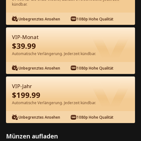
kündbar.
Kostenlos in der App ansehen
Unbegrenztes Ansehen
1080p Hohe Qualität
VIP-Monat
$
39.99
Automatische Verlängerung. Jederzeit kündbar.
Unbegrenztes Ansehen
1080p Hohe Qualität
Episode 48 - Das Doppelte Leben
einer Milliardärserbin Kompletter
VIP-Jahr
Film
$
199.99
1-50
51-70
Alle Episoden
Automatische Verlängerung. Jederzeit kündbar.
45
46
47
48
49
50
Unbegrenztes Ansehen
1080p Hohe Qualität
Münzen aufladen