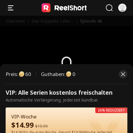
Startseite
/
Das Doppelte Leben
/
Episode 48
einer Milliardärserbin
Preis
:
60
Guthaben
:
0
Dies ist eine kostenpflichtige
VIP: Alle Serien kostenlos freischalten
Episode. Bitte entsperren, um
Automatische Verlängerung. Jederzeit kündbar.
weiterzusehen.
26% REDUZIERT
VIP-Woche
$
14.99
$
19.99
60
Jetzt entsperren
$14.99 für die erste Woche, danach $19.99/Woche. Jederzeit