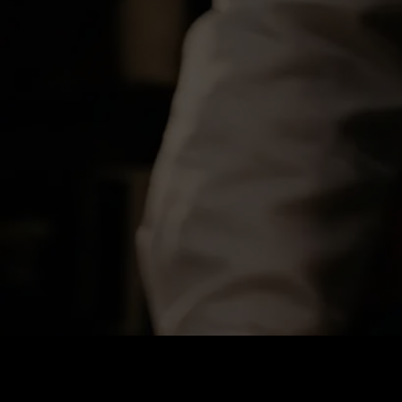
Preis
:
60
Guthaben
:
0