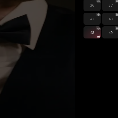
36
37
42
43
48
49