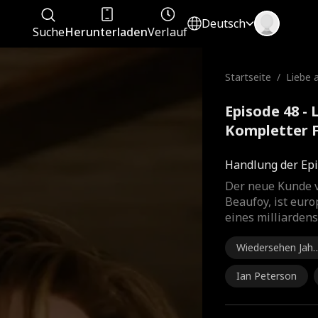
Deutsch
Suche
Herunterladen
Verlauf
Startseite
/
Liebe 
Episode 48 - 
Kompletter 
Handlung der Epi
Der neue Kunde v
Beaufoy, ist euro
eines milliarden
Wiedersehen Jahr
e später
Ian Peterson