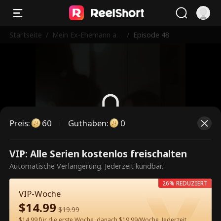
Startseite
/
Mein Ex-Ehemann als
/
Episode 48
Feuerwehrmann bren
nt in Reue
Preis
:
60
Guthaben
:
0
Dies ist eine kostenpflichtige
VIP: Alle Serien kostenlos freischalten
Episode. Bitte entsperren, um
Automatische Verlängerung. Jederzeit kündbar.
weiterzusehen.
26% REDUZIERT
VIP-Woche
$
14.99
$
19.99
60
Jetzt entsperren
$14.99 für die erste Woche, danach $19.99/Woche. Jederzeit