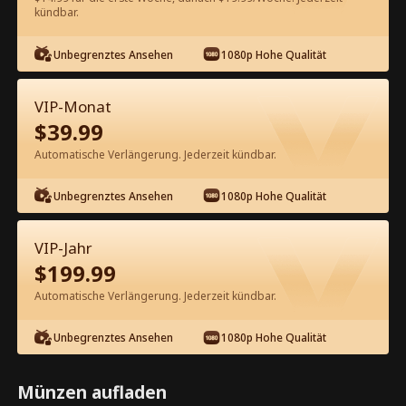
kündbar.
Kostenlos in der App ansehen
Unbegrenztes Ansehen
1080p Hohe Qualität
VIP-Monat
$
39.99
Automatische Verlängerung. Jederzeit kündbar.
Unbegrenztes Ansehen
1080p Hohe Qualität
Episode 48 - Mein Ex-Ehemann als
Feuerwehrmann brennt in Reue
VIP-Jahr
Kompletter Film
$
199.99
1-50
51-56
Alle Episoden
Automatische Verlängerung. Jederzeit kündbar.
45
46
47
48
49
50
Unbegrenztes Ansehen
1080p Hohe Qualität
Münzen aufladen