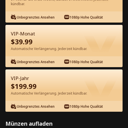
60
Jetzt entsperren
kündbar.
Unbegrenztes Ansehen
1080p Hohe Qualität
Kostenlos in der App ansehen
VIP-Monat
$
39.99
Automatische Verlängerung. Jederzeit kündbar.
Unbegrenztes Ansehen
1080p Hohe Qualität
Episode 48 - Schwarzer Mythos: Mein
VIP-Jahr
Meister ist Wukong Kompletter Film
$
199.99
Automatische Verlängerung. Jederzeit kündbar.
1-50
51-70
Alle Episoden
Unbegrenztes Ansehen
1080p Hohe Qualität
45
46
47
48
49
50
Münzen aufladen