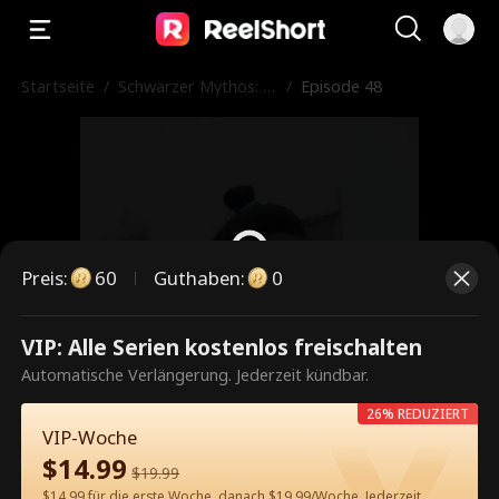
Startseite
/
Schwarzer Mythos: M
/
Episode 48
ein Meister ist Wukon
g
Preis
:
60
Guthaben
:
0
VIP: Alle Serien kostenlos freischalten
Dies ist eine kostenpflichtige
Automatische Verlängerung. Jederzeit kündbar.
Episode. Bitte entsperren, um
26% REDUZIERT
weiterzusehen.
VIP-Woche
$
14.99
$
19.99
$14.99 für die erste Woche, danach $19.99/Woche. Jederzeit