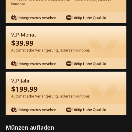
kündbar.
Kostenlos in der App ansehen
Unbegrenztes Ansehen
1080p Hohe Qualität
VIP-Monat
$
39.99
Automatische Verlängerung. Jederzeit kündbar.
Unbegrenztes Ansehen
1080p Hohe Qualität
Episode 49 - Die Erbin stürzt bei
ihrem Ehemann ab Kompletter Film
VIP-Jahr
$
199.99
1-50
51-67
Alle Episoden
Automatische Verlängerung. Jederzeit kündbar.
45
46
47
48
49
50
Unbegrenztes Ansehen
1080p Hohe Qualität
Münzen aufladen