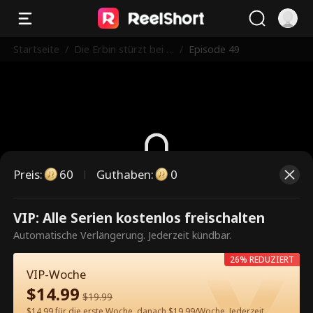
Startseite
/
Die Erbin stürzt bei ih
/
Episode 49
rem Ehemann ab
Preis
:
60
Guthaben
:
0
Dies ist eine kostenpflichtige
VIP: Alle Serien kostenlos freischalten
Episode. Bitte entsperren, um
Automatische Verlängerung. Jederzeit kündbar.
weiterzusehen.
26% REDUZIERT
VIP-Woche
$
14.99
$
19.99
60
Jetzt entsperren
$14.99 für die erste Woche, danach $19.99/Woche. Jederzeit