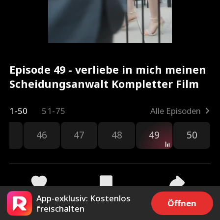
Episode 49 - verliebe in mich meinen
Scheidungsanwalt Kompletter Film
1-50
51-75
Alle Episoden
45
46
47
48
49
50
App-exklusiv: Kostenlos
2.6k
8.3k
Teilen
Öffnen
freischalten