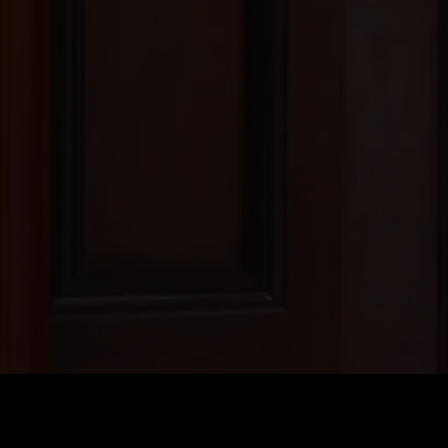
Preis
:
60
Guthaben
:
0