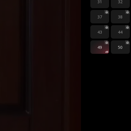
31
32
37
38
43
44
49
50