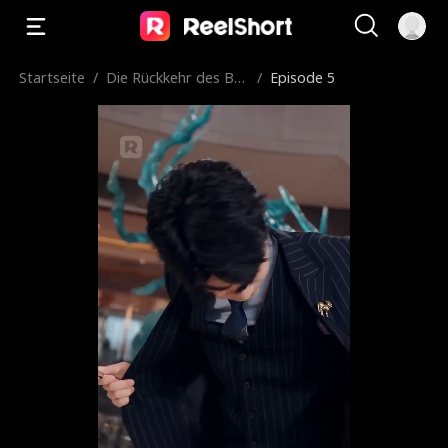
Startseite
/
Die Rückkehr des Bet
/
Episode 5
tlers: Von der Abholu
ng durch eine Schönh
eit