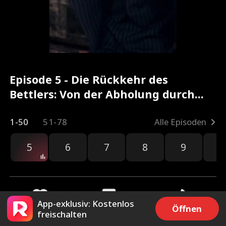
Episode 5 - Die Rückkehr des
Bettlers: Von der Abholung durch
eine Schönheit Kompletter Film
1-50
51-78
Alle Episoden
5
6
7
8
9
1
App-exklusiv: Kostenlos
Öffnen
freischalten
1.5k
2.4k
Teilen