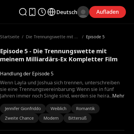
Aufladen
Deutsch
Startseite
/
Die Trennungswette mit m
/
Episode 5
einem Milliardärs-Ex
Episode 5 - Die Trennungswette mit
meinem Milliardärs-Ex Kompletter Film
Handlung der Episode 5
Wenn Layla und Joshua sich trennen, unterschreiben
sie eine Trennungsvereinbarung: Wenn sie in fünf
Jahren immer noch Single sind, werden sie heira
...
Mehr
Jennifer Gionfriddo
Weiblich
Romantik
Zweite Chance
Modern
Bittersüß