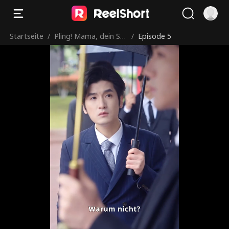
Startseite
/
Pling! Mama, dein Sc
/
Episode 5
hnucki-Gatte ist da!