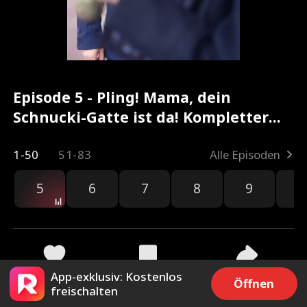
Episode 5 - Pling! Mama, dein
Schnucki-Gatte ist da! Kompletter
Film
1-50
51-83
Alle Episoden
5
6
7
8
9
1
App-exklusiv: Kostenlos
151
6.9k
Teilen
Öffnen
freischalten