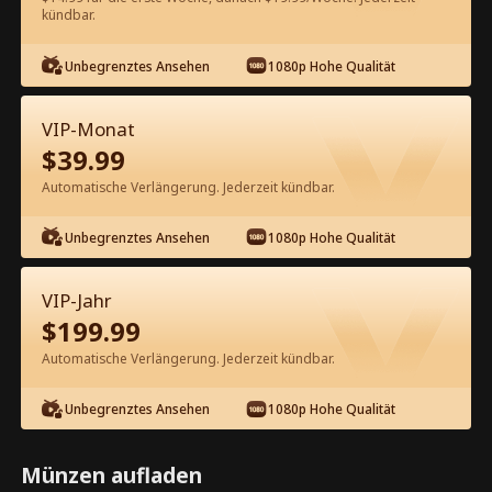
60
Jetzt entsperren
kündbar.
Unbegrenztes Ansehen
1080p Hohe Qualität
Kostenlos in der App ansehen
VIP-Monat
$
39.99
Automatische Verlängerung. Jederzeit kündbar.
Unbegrenztes Ansehen
1080p Hohe Qualität
Episode 50 - Lady Boss nimmt es mit
VIP-Jahr
Vegas Bullies auf Kompletter Film
$
199.99
Automatische Verlängerung. Jederzeit kündbar.
0-49
50-80
Alle Episoden
Unbegrenztes Ansehen
1080p Hohe Qualität
1
2
3
4
5
Vorschau
Münzen aufladen