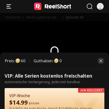
Startseite
/
Wiedergeboren als di
/
Episode 50
e Lieblingsehefrau de
s CEOs
Preis
:
60
Guthaben
:
0
Dies ist eine kostenpflichtige
VIP: Alle Serien kostenlos freischalten
Episode. Bitte entsperren, um
Automatische Verlängerung. Jederzeit kündbar.
weiterzusehen.
26% REDUZIERT
VIP-Woche
$
14.99
$
19.99
60
Jetzt entsperren
$14.99 für die erste Woche, danach $19.99/Woche. Jederzeit