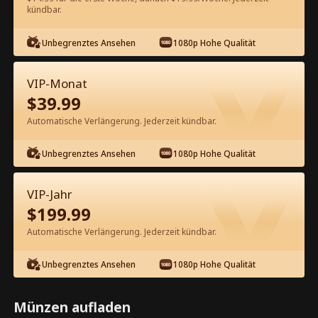
kündbar.
Kostenlos in der App ansehen
Unbegrenztes Ansehen
1080p Hohe Qualität
VIP-Monat
$
39.99
Automatische Verlängerung. Jederzeit kündbar.
Unbegrenztes Ansehen
1080p Hohe Qualität
Episode 50 - Wiedergeboren als die
Lieblingsehefrau des CEOs
VIP-Jahr
Kompletter Film
$
199.99
1-50
51-99
Alle Episoden
Automatische Verlängerung. Jederzeit kündbar.
45
46
47
48
49
50
Unbegrenztes Ansehen
1080p Hohe Qualität
Münzen aufladen