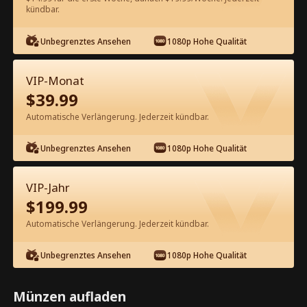
kündbar.
Kostenlos in der App ansehen
Unbegrenztes Ansehen
1080p Hohe Qualität
VIP-Monat
$
39.99
Automatische Verlängerung. Jederzeit kündbar.
Unbegrenztes Ansehen
1080p Hohe Qualität
Episode 51 - Deine unerwünschte
Mutter ist mein Schatz Kompletter
VIP-Jahr
Film
$
199.99
1-50
51-69
Alle Episoden
Automatische Verlängerung. Jederzeit kündbar.
1
2
3
4
5
6
Unbegrenztes Ansehen
1080p Hohe Qualität
Münzen aufladen