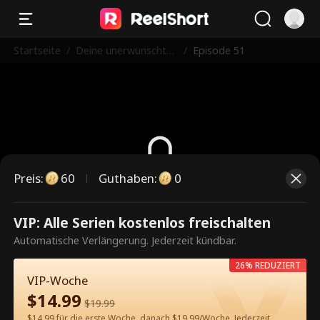
Startseite
/
Deine unerwünschte
/
Episode 51
Mutter ist mein Scha
tz
Preis
:
60
Guthaben
:
0
Dies ist eine kostenpflichtige
VIP: Alle Serien kostenlos freischalten
Episode. Bitte entsperren, um
Automatische Verlängerung. Jederzeit kündbar.
weiterzusehen.
26% REDUZIERT
VIP-Woche
$
14.99
$
19.99
60
Jetzt entsperren
$14.99 für die erste Woche, danach $19.99/Woche. Jederzeit