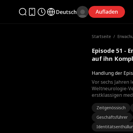
Aufladen
Deutsch
Startseite
/
Erwachu
t auf ih
Episode 51 - 
auf ihn Kompl
Handlung der Epis
Vor sechs Jahren l
Weltneurologie-V
erstklassigen med
Zeitgenössisch
Geschäftsführer
Identitätsenthüllu