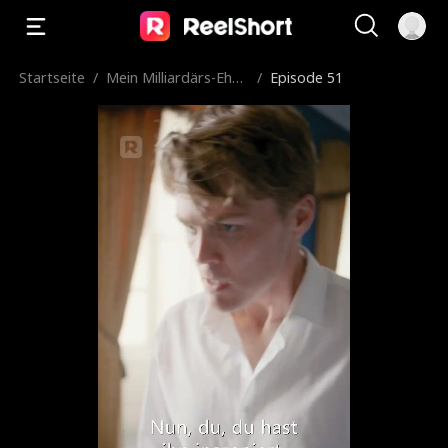
Startseite
/
Mein Milliardärs-Ehe
/
Episode 51
mann hat mich für ih
n verlassen？