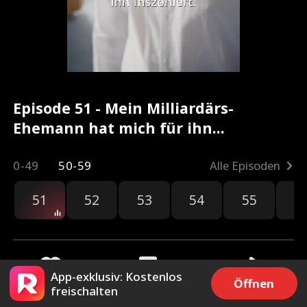
Episode 51 - Mein Milliardärs-
Ehemann hat mich für ihn
verlassen？ Kompletter Film
0-49
50-59
Alle Episoden
51
52
53
54
55
5
App-exklusiv: Kostenlos
Öffnen
freischalten
2.6k
60.5k
Teilen