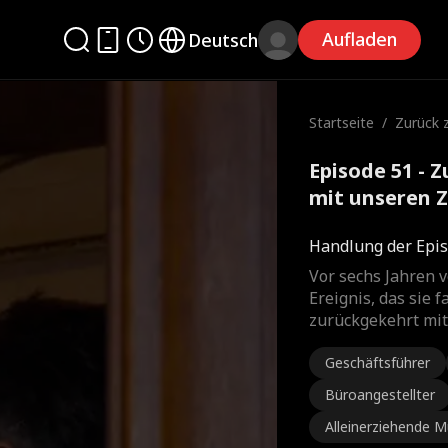
Aufladen
Deutsch
Startseite
/
Zurück 
n mit un
es
Episode 51 -
mit unseren Z
Film
Handlung der Epis
Vor sechs Jahren v
Ereignis, das sie f
zurückgekehrt mit 
Geschäftsführer
Büroangestellter
Alleinerziehende M