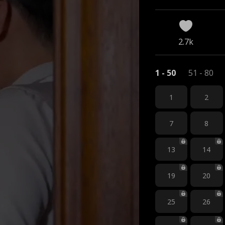
2.7k
1 - 50
51 - 80
1
2
7
8
13
14
19
20
25
26