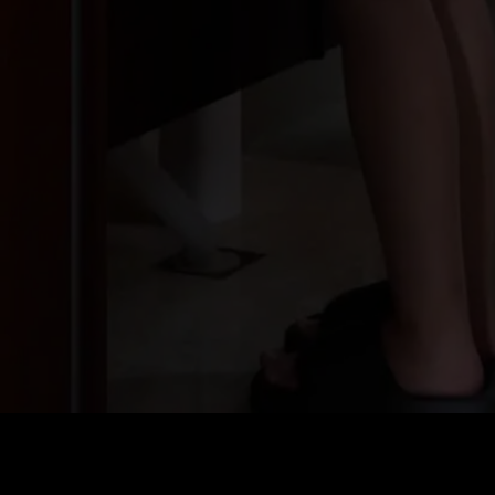
Preis
:
60
Guthaben
:
0