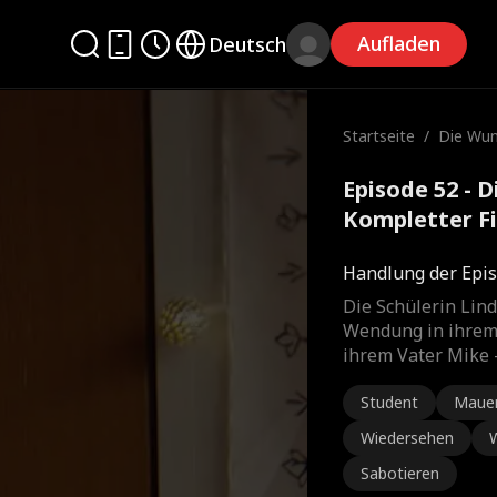
Aufladen
Deutsch
Startseite
/
Die Wun
u
Episode 52 - 
Kompletter F
Handlung der Epis
Die Schülerin Lin
Wendung in ihrem
ihrem Vater Mike 
Student
Maue
Wiedersehen
W
Sabotieren