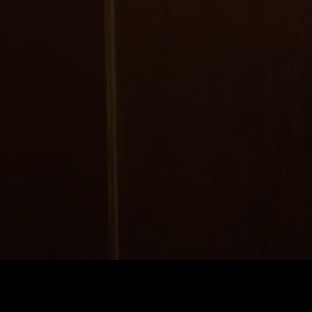
Preis
:
60
Guthaben
:
0