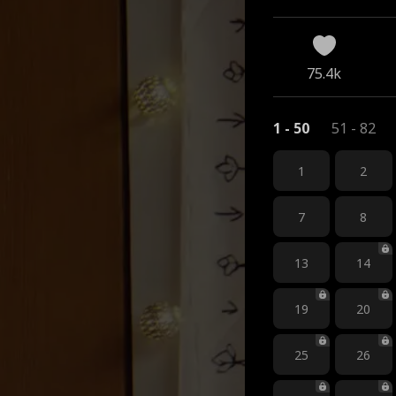
75.4k
1 - 50
51 - 82
1
2
7
8
13
14
19
20
25
26