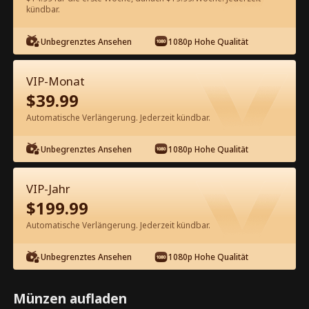
60
Jetzt entsperren
kündbar.
Unbegrenztes Ansehen
1080p Hohe Qualität
Kostenlos in der App ansehen
VIP-Monat
$
39.99
Automatische Verlängerung. Jederzeit kündbar.
Unbegrenztes Ansehen
1080p Hohe Qualität
Episode 52 - Mein mit Zucker
VIP-Jahr
überzogener Mafia-Boss Kompletter
$
199.99
Film
Automatische Verlängerung. Jederzeit kündbar.
0-49
50-82
Alle Episoden
Unbegrenztes Ansehen
1080p Hohe Qualität
52
53
54
55
56
5
Münzen aufladen