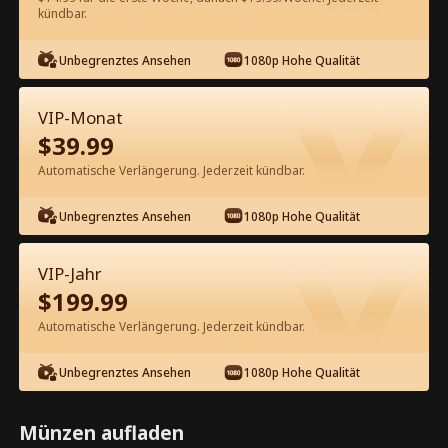
kündbar.
Kostenlos in der App ansehen
Unbegrenztes Ansehen
1080p Hohe Qualität
VIP-Monat
$
39.99
Automatische Verlängerung. Jederzeit kündbar.
Unbegrenztes Ansehen
1080p Hohe Qualität
Episode 52 - Meine beste Freundin
will meinen One-Night Stand CEO
VIP-Jahr
Kompletter Film
$
199.99
1-50
51-78
Alle Episoden
Automatische Verlängerung. Jederzeit kündbar.
52
53
54
55
56
5
Unbegrenztes Ansehen
1080p Hohe Qualität
Münzen aufladen