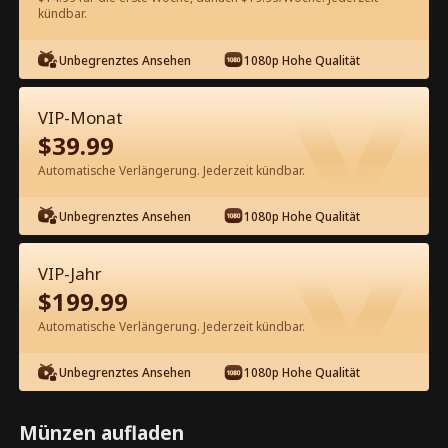
60
Jetzt entsperren
kündbar.
Unbegrenztes Ansehen
1080p Hohe Qualität
Kostenlos in der App ansehen
VIP-Monat
$
39.99
Automatische Verlängerung. Jederzeit kündbar.
Unbegrenztes Ansehen
1080p Hohe Qualität
Episode 52 - Die Jungfrau und der
VIP-Jahr
Milliardär Kompletter Film
$
199.99
Automatische Verlängerung. Jederzeit kündbar.
1-50
51-76
Alle Episoden
Unbegrenztes Ansehen
1080p Hohe Qualität
52
53
54
55
56
5
Münzen aufladen