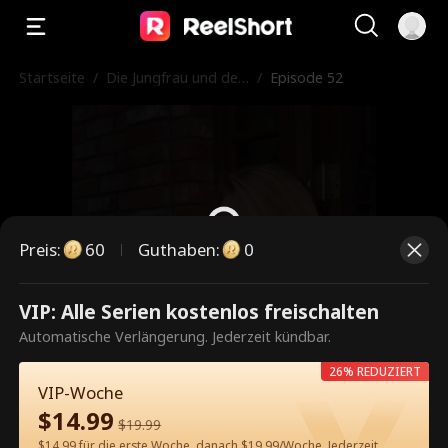
Startseite
/
Die Jungfrau und der
/
Episode 52
Milliardär
Preis
:
60
Guthaben
:
0
VIP: Alle Serien kostenlos freischalten
Dies ist eine kostenpflichtige
Automatische Verlängerung. Jederzeit kündbar.
Episode. Bitte entsperren, um
26% REDUZIERT
weiterzusehen.
VIP-Woche
$
14.99
$
19.99
$14.99 für die erste Woche, danach $19.99/Woche. Jederzeit