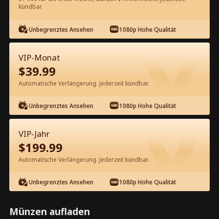
60
Jetzt entsperren
kündbar.
Unbegrenztes Ansehen
1080p Hohe Qualität
Kostenlos in der App ansehen
VIP-Monat
$
39.99
Automatische Verlängerung. Jederzeit kündbar.
Unbegrenztes Ansehen
1080p Hohe Qualität
Episode 52 - Titanische Liebe nach
VIP-Jahr
der Wiedergeburt Kompletter Film
$
199.99
Automatische Verlängerung. Jederzeit kündbar.
1-50
51-77
Alle Episoden
Unbegrenztes Ansehen
1080p Hohe Qualität
52
53
54
55
56
5
Münzen aufladen