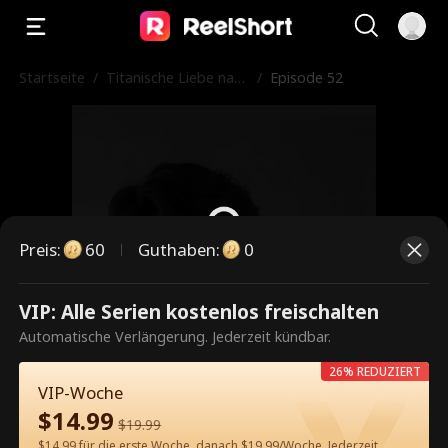
Startseite
/
Titanische Liebe nach
/
Episode 52
der Wiedergeburt
Preis
:
60
Guthaben
:
0
VIP: Alle Serien kostenlos freischalten
Dies ist eine kostenpflichtige
Automatische Verlängerung. Jederzeit kündbar.
Episode. Bitte entsperren, um
26% REDUZIERT
weiterzusehen.
VIP-Woche
$
14.99
$
19.99
$14.99 für die erste Woche, danach $19.99/Woche. Jederzeit