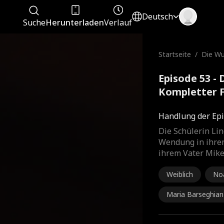
Deutsch
Suche
Herunterladen
Verlauf
Startseite
/
Die Wu
u
Episode 53 -
Kompletter 
Handlung der Epi
Die Schülerin Li
Wendung in ihrem
ihrem Vater Mike
Weiblich
Noa
Maria Barseghian