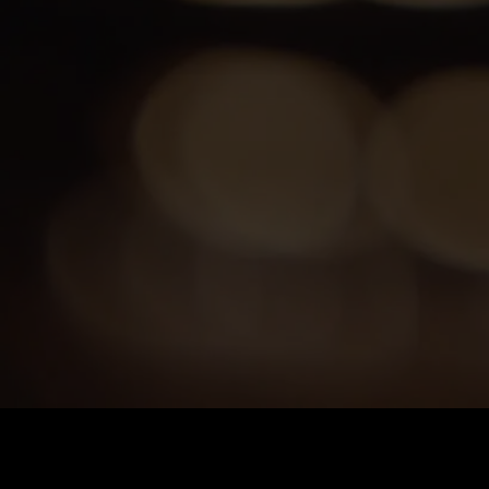
Preis
:
60
Guthaben
:
0