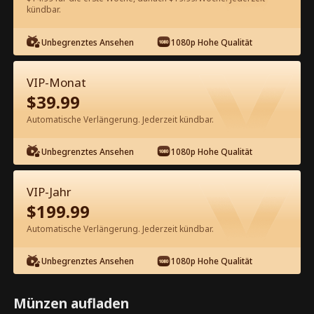
kündbar.
Kostenlos in der App ansehen
Unbegrenztes Ansehen
1080p Hohe Qualität
VIP-Monat
$
39.99
Automatische Verlängerung. Jederzeit kündbar.
Unbegrenztes Ansehen
1080p Hohe Qualität
Episode 53 - Mach Platz! Ich bin der
Endgegner Kompletter Film
VIP-Jahr
$
199.99
1-50
51-74
Alle Episoden
Automatische Verlängerung. Jederzeit kündbar.
53
54
55
56
57
5
Unbegrenztes Ansehen
1080p Hohe Qualität
Münzen aufladen