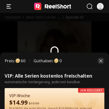
Startseite
/
Mach Platz! Ich bin d
/
Episode 53
er Endgegner
Preis
:
60
Guthaben
:
0
Dies ist eine kostenpflichtige
VIP: Alle Serien kostenlos freischalten
Episode. Bitte entsperren, um
Automatische Verlängerung. Jederzeit kündbar.
weiterzusehen.
26% REDUZIERT
VIP-Woche
$
14.99
$
19.99
60
Jetzt entsperren
$14.99 für die erste Woche, danach $19.99/Woche. Jederzeit