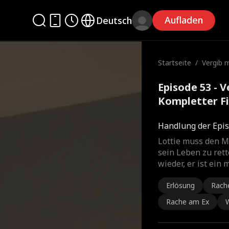
Aufladen
Deutsch
Startseite
/
Vergib m
ht
Episode 53 - V
Kompletter F
Handlung der Epis
Lottie muss den M
sein Leben zu rett
wieder, er ist ein
Erlösung
Rach
Rache am Ex
W