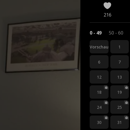
216
0 - 49
50 - 60
Vorschau
1
6
7
12
13
18
19
24
25
30
31