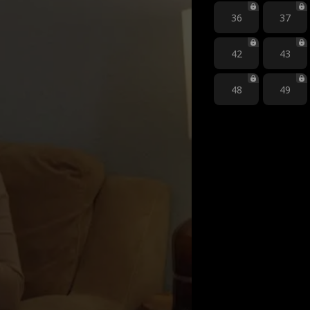
36
37
42
43
48
49