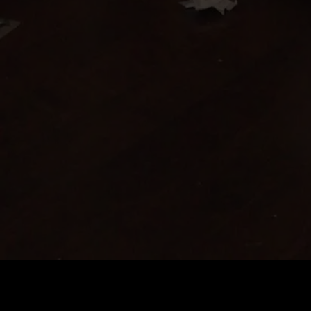
Preis
:
60
Guthaben
:
0