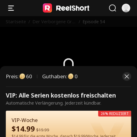
Startseite
/
Der Verborgene Gro
/
Episode 54
ßkopferte
Preis
:
60
Guthaben
:
0
Dies ist eine kostenpflichtige
VIP: Alle Serien kostenlos freischalten
Episode. Bitte entsperren, um
Automatische Verlängerung. Jederzeit kündbar.
weiterzusehen.
26% REDUZIERT
VIP-Woche
$
14.99
$
19.99
60
Jetzt entsperren
$14.99 für die erste Woche, danach $19.99/Woche. Jederzeit