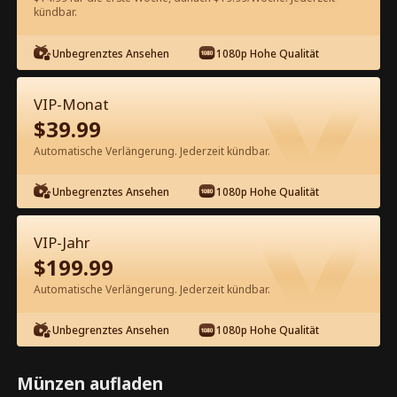
kündbar.
Kostenlos in der App ansehen
Unbegrenztes Ansehen
1080p Hohe Qualität
VIP-Monat
$
39.99
Automatische Verlängerung. Jederzeit kündbar.
Unbegrenztes Ansehen
1080p Hohe Qualität
Episode 54 - Der Verborgene
Großkopferte Kompletter Film
VIP-Jahr
$
199.99
1-50
51-100
101-112
Alle Episoden
Automatische Verlängerung. Jederzeit kündbar.
54
55
56
57
58
5
Unbegrenztes Ansehen
1080p Hohe Qualität
Münzen aufladen