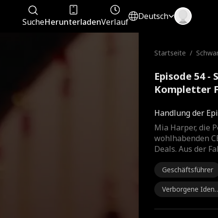
Deutsch
Suche
Herunterladen
Verlauf
Startseite
/
Schwan
Episode 54 -
Kompletter 
Handlung der Epi
Mia Harper, die P
wohlhabenden CEO
Deals. Aus der Fa
Geschäftsführer
Verborgene Ident
tät