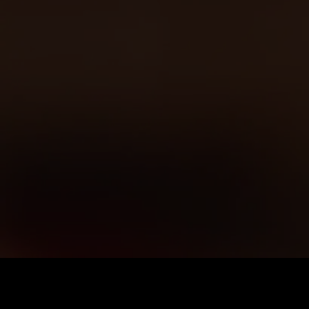
Preis
:
60
Guthaben
:
0