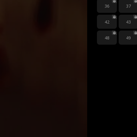
36
37
42
43
48
49