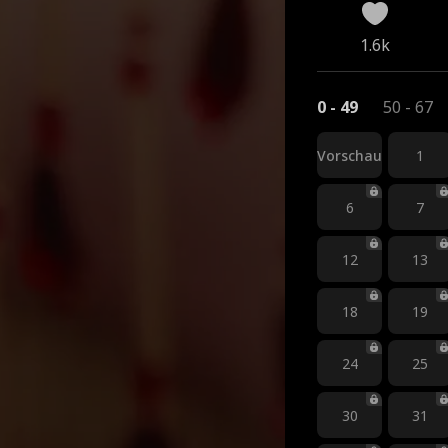
1.6k
0 - 49
50 - 67
Vorschau
1
6
7
12
13
18
19
24
25
30
31